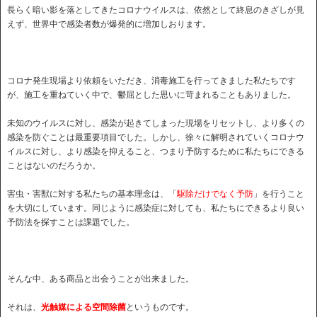
長らく暗い影を落としてきたコロナウイルスは、依然として終息のきざしが見
えず、世界中で感染者数が爆発的に増加しおります。
コロナ発生現場より依頼をいただき、消毒施工を行ってきました私たちです
が、施工を重ねていく中で、鬱屈とした思いに苛まれることもありました。
未知のウイルスに対し、感染が起きてしまった現場をリセットし、より多くの
感染を防ぐことは最重要項目でした。しかし、徐々に解明されていくコロナウ
イルスに対し、より感染を抑えること、つまり予防するために私たちにできる
ことはないのだろうか。
害虫・害獣に対する私たちの基本理念は、「
駆除だけでなく予防
」を行うこと
を大切にしています。同じように感染症に対しても、私たちにできるより良い
予防法を探すことは課題でした。
そんな中、ある商品と出会うことが出来ました。
それは、
光触媒による空間除菌
というものです。