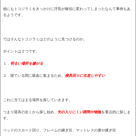
他にもトコジラミをきっかけに浮気が確信に変わってしまったなんて事例もあ
るようです。
ではそんなトコジラミはどのように見つけるのか。
ポイントは２つです。
１．
明るい場所を嫌がる
２．寝ている間に吸血に集まるため、
寝具回りに生息しやすい
これに当てはまる場所を探していきます。
つまり寝具の近くから探し始め、
光の入りにくい隙間や物陰
を重点的に探しま
す。
ベッドのスカート回り、フレームの継ぎ目、マットレスの裏や継ぎ目