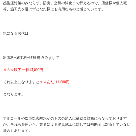
感染症対策のみならず、防臭、空気の浄化まで行えるので、店舗様や個人宅
等、施工先を選ばずどなた様にも有用なものと感じています。
気になるお代は
出張料+施工料+諸経費 含みまして
４３㎡以下 一律45,000円
それ以上になりますと
１㎡あたり1,000円
となります。
アルコールや次亜塩素酸水そのものの購入は補助金対象にもなっております
が、それらを用いた、業者による消毒施工に対しては補助金は対応していない
場合もあります。