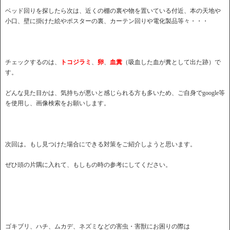
ベッド回りを探したら次は、近くの棚の裏や物を置いている付近、本の天地や
小口、壁に掛けた絵やポスターの裏、カーテン回りや電化製品等々・・・
チェックするのは、
トコジラミ
、
卵
、
血糞
（吸血した血が糞として出た跡）で
す。
どんな見た目かは、気持ちが悪いと感じられる方も多いため、ご自身でgoogle等
を使用し、画像検索をお願いします。
次回は。もし見つけた場合にできる対策をご紹介しようと思います。
ぜひ頭の片隅に入れて、もしもの時の参考にしてください。
ゴキブリ、ハチ、ムカデ、ネズミなどの害虫・害獣にお困りの際は