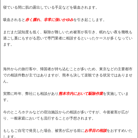
寝ている間に肌の露出している手足などを吸血されます。
吸血されると
赤く腫れ、非常に強いかゆみ
を引き起こします。
まだまだ認知度も低く、駆除が難しいため被害が長引き、眠れない夜を幾晩も
過ごし藁にもすがる思いで専門業者に相談するといったケースが多くなってい
ます。
海外からの旅行客や、帰国者が持ち込むことが多いため、東京などの主要都市
での相談件数が主ではありますが、熊本も決して楽観できる状況ではありませ
ん。
実際に昨年、弊社にも相談があり
熊本市内において駆除作業
を実施していま
す。
今のところホテルなどの宿泊施設からの相談が多いですが、今後被害が広が
り、一般家庭においても流行することが予想されます。
もしもご自宅で発見した場合、被害が広がる前に
お早目の相談
をおすすめいた
します。