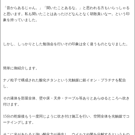
「昔からあるじゃん。」「聞いたことあるな。」と思われる方もいらっしゃる
と思います。私も聞いたことはあったけどなんとなく胡散臭いなー。という印
象を持っていました。
しかし、しっかりとした勉強会を行いその印象は全く違うものとなりました。
簡単に御紹介します。
ナノ粒子で構成された酸化チタンという光触媒に銀イオン・プラチナを配合
し、
その液体を部屋全体、壁や床・天井・テーブル等ありとあらゆるところへ吹き
付けます。
15分の乾燥後もう一度同じように吹き付け施工を行い、空間全体を光触媒でコ
ーテイングします。
そこに光があたると強い酸化力が発生し、ウイルスや菌を分解するというもの