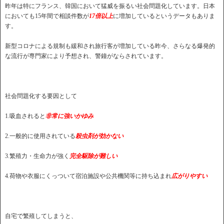
昨年は特にフランス、韓国において猛威を振るい社会問題化しています。日本
においても15年間で相談件数が
17倍以上
に増加しているというデータもありま
す。
新型コロナによる規制も緩和され旅行客が増加している昨今、さらなる爆発的
な流行が専門家により予想され、警鐘がならされています。
社会問題化する要因として
1.吸血されると
非常に強いかゆみ
2.一般的に使用されている
殺虫剤が効かない
3.繁殖力・生命力が強く
完全駆除が難しい
4.荷物や衣服にくっついて宿泊施設や公共機関等に持ち込まれ
広がりやすい
自宅で繁殖してしまうと、