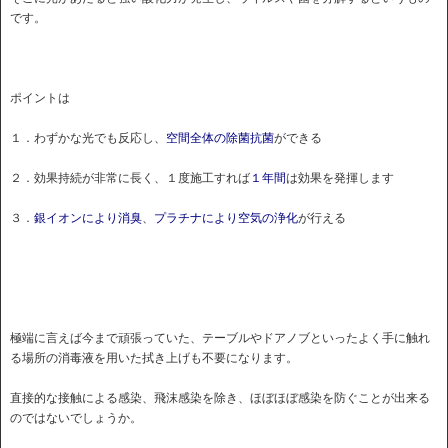
です。
ポイントは
１．わずかな光でも反応し、
空間全体の除菌抗菌
ができる
２．効果持続が非常に長く、１度施工すれば
１年間
は効果を発揮します
３．
銀イオンにより消臭
、
プラチナにより空気の浄化
が行える
極端に言えば今まで頑張っていた、テーブルやドアノブといったよく手に触れ
る場所の消毒液を用いた拭き上げも不要になります。
直接的な接触による感染、飛沫感染を除き、ほぼほぼ感染を防ぐことが出来る
のではないでしょうか。