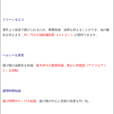
クリーン＆エコ
通常より低温で揚げられるため、燃費低減、油煙も抑えることができ、油の酸
化を抑えます。
40～70％の油削減効果 コストカット
が期待できます。
ヘルシーを実現
揚げ物の油吸収を削減、
最大40％の脂質削減
。
発がん性物質（アクリルアミ
ド）を抑制
。
調理時間短縮
揚げ時間10％～15％短縮
。揚げ物の中心と表面の温度を均一化。