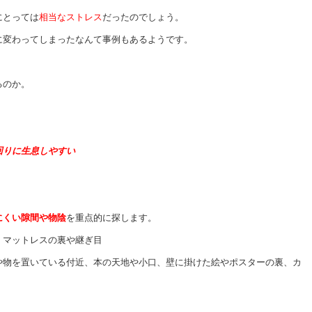
にとっては
相当なストレス
だったのでしょう。
に変わってしまったなんて事例もあるようです。
るのか。
回りに生息しやすい
にくい隙間や物陰
を重点的に探します。
、マットレスの裏や継ぎ目
や物を置いている付近、本の天地や小口、壁に掛けた絵やポスターの裏、カ