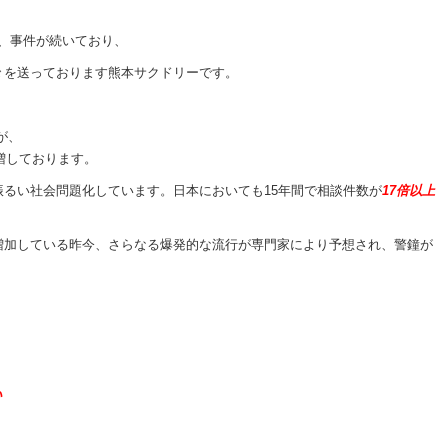
故、事件が続いており、
々を送っております熊本サクドリーです。
が、
増しております。
るい社会問題化しています。日本においても15年間で相談件数が
17倍以上
増加している昨今、さらなる爆発的な流行が専門家により予想され、警鐘が
い