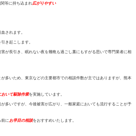
機関等に持ち込まれ
広がりやすい
吸血されます。
を引き起こします。
被害が長引き、眠れない夜を幾晩も過ごし藁にもすがる思いで専門業者に相
。
とが多いため、東京などの主要都市での相談件数が主ではありますが、熊本
において駆除作業
を実施しています。
談が多いですが、今後被害が広がり、一般家庭においても流行することが予
る前に
お早目の相談
をおすすめいたします。