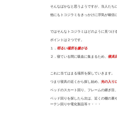
そんなばかなと思うようですが、当人たち
他にもトコジラミをきっかけに浮気が確信
ではそんなトコジラミはどのように見つけ
ポイントは２つです。
１．
明るい場所を嫌がる
２．寝ている間に吸血に集まるため、
寝具
これに当てはまる場所を探していきます。
つまり寝具の近くから探し始め、
光の入り
ベッドのスカート回り、フレームの継ぎ目
ベッド回りを探したら次は、近くの棚の裏
ーテン回りや電化製品等々・・・