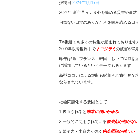
投稿日
2024年1月17日
2024年 新年早々より心を痛める災害や事
何気ない日常のありがたさを噛み締める日
TV番組でも多くの特集が組まれております
2000年以降世界中で
トコジラミ
の被害が急
昨年は特にフランス、韓国において猛威を振
に増加しているというデータもあります。
新型コロナによる規制も緩和され旅行客が
ならされています。
社会問題化する要因として
1.吸血されると
非常に強いかゆみ
2.一般的に使用されている
殺虫剤が効かな
3.繁殖力・生命力が強く
完全駆除が難しい