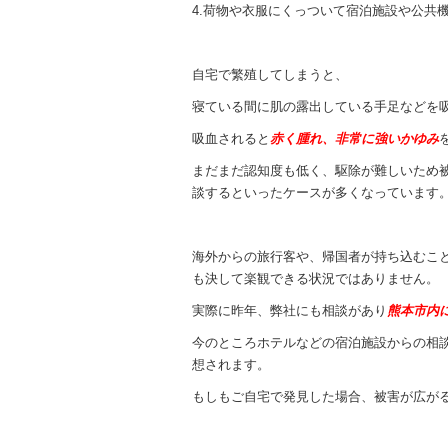
4.荷物や衣服にくっついて宿泊施設や公共
自宅で繁殖してしまうと、
寝ている間に肌の露出している手足などを
吸血されると
赤く腫れ、非常に強いかゆみ
まだまだ認知度も低く、駆除が難しいため
談するといったケースが多くなっています
海外からの旅行客や、帰国者が持ち込むこ
も決して楽観できる状況ではありません。
実際に昨年、弊社にも相談があり
熊本市内
今のところホテルなどの宿泊施設からの相
想されます。
もしもご自宅で発見した場合、被害が広が